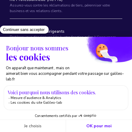
Assurez-vous contre les réclamations de tiers, pérenniser votre
business et vos relations clients.
Responsabilité des dirigeants
Protégez-vous des risques liés à votre fonction grâce à l’assurance
responsabilité des dirigeants et mandataires sociaux (RCMS)
Cyber risques
Anticipez vos risques et protégez-vous en cas de cyberattaques
Pour vous
Conseil
Prenez conseil auprès d’un avocat spécialiste du droit des Startups /