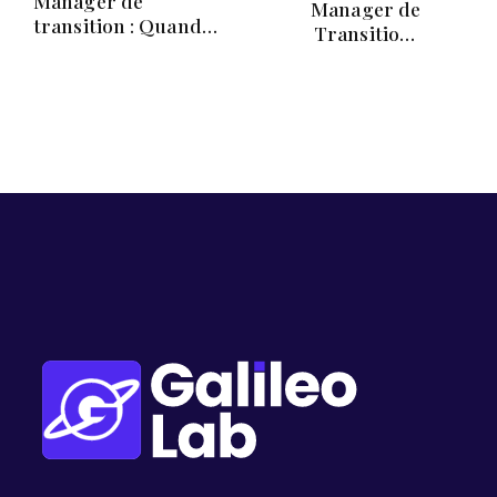
Manager de
Manager de
transition : Quand
Transition :
Souscrire à une
Protégez Votre
Assurance RC Pro ou
Activité avec une
Faire Réévaluer sa
Responsabilité Civile
Couverture ?
Professionnelle (RC
Pro)