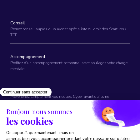
Conseil
Prenez conseil auprès d’un avocat spécialiste du droit des Startups /
TPE
Accompagnement
Profitez d’un accompagnement personnalisé et soulagez votre charge
mentale
Prévention
Prévenenez simplement vos risques Cyber avant qu’ils ne
surviennent
©2025 Galileo lab. Tout droit réservé