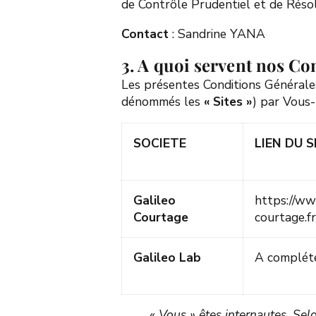
de Contrôle Prudentiel et de Rés
Contact
: Sandrine YANA
3. A quoi servent nos Co
Les présentes Conditions Générales 
dénommés les
« Sites »
) par Vous
SOCIETE
LIEN DU S
Galileo
https://ww
Courtage
courtage.fr
Galileo Lab
A complét
« Vous » êtes internautes. Sel