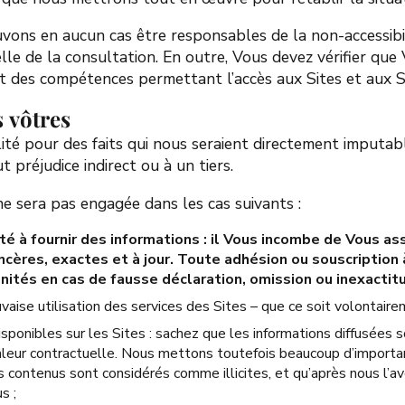
vons en aucun cas être responsables de la non-accessibil
lle de la consultation. En outre, Vous devez vérifier qu
t des compétences permettant l’accès aux Sites et aux S
s
vôtres
té pour des faits qui nous seraient directement imputabl
ut préjudice indirect ou à un tiers.
ne sera pas engagée dans les cas suivants
:
té à fournir des informations : il Vous incombe de Vous as
ères, exactes et à jour. Toute adhésion ou souscription à
nités en cas de fausse déclaration, omission ou inexactitu
vaise utilisation des services des Sites – que ce soit volontaire
sponibles sur les Sites : sachez que les informations diffusées
valeur contractuelle. Nous mettons toutefois beaucoup d’importan
s contenus sont considérés comme illicites, et qu’après nous l’
s ;