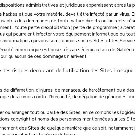
dispositions administratives et juridiques apparaissant après la p
e hackés et que votre matériel devait être infecté par un virus. 
ables des dommages de toute nature directs ou indirects, résult
ment : toute perte d’exploitation ; perte de programme ; altérat
rus qui pourraient infecter votre équipement informatique ou tout
s informations qui vous sont fournies sur les Sites et les Service
curité informatique est prise très au sérieux au sein de Galiléo
our qu’aucun de ces dommages n’arrivent.
des risques découlant de l’utilisation des Sites. Lorsqu
s de diffamation, d’injures, de menaces, de harcèlement ou à des 
ogie des crimes contre l’humanité, de négation de génocides, d’inci
 ou arranger tout ou partie des Sites, en ce compris les logiciels
tions copyright et noms des personnes mentionnées sur les Site
onnement des Sites de quelque manière que ce soit, notamment par
iques circulant sur le réseau Internet.