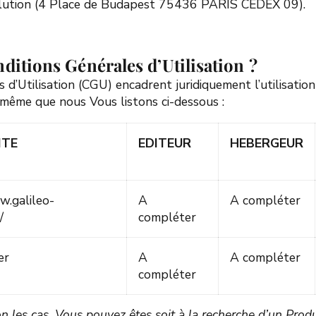
olution (4 Place de Budapest 75436 PARIS CEDEX 09).
nditions Générales d’Utilisation
?
d’Utilisation (CGU) encadrent juridiquement l’utilisation 
-même que nous Vous listons ci-dessous
:
ITE
EDITEUR
HEBERGEUR
w.galileo-
A
A compléter
/
compléter
er
A
A compléter
compléter
on les cas, Vous pouvez êtes soit à la recherche d’un Produ