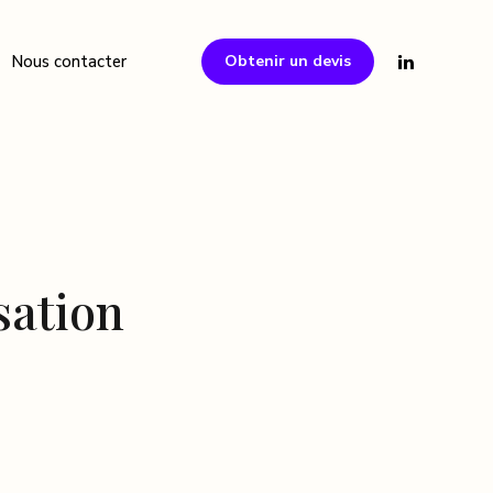
Obtenir un devis
Nous contacter
les Managers de Transition
face aux risques de vos
sation
aptées, et
vos besoins