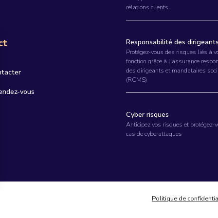
relations clients.
ct
Responsabilité des dirigeant
Protégez-vous des risques liés à v
fonction grâce à l’assurance respo
des dirigeants et mandataires soc
ntacter
(RCMS)
rendez-vous
Cyber risques
Anticipez vos risques et protégez-
cas de cyberattaques
Politique de confidentia