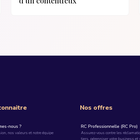
d’un contentieux
connaitre
Nos offres
mes-nous ?
RC Professionnelle (RC Pro)
ion, nos valeurs et notre équipe
Assurez-vous contre les réclamati
tiers, pérenniser votre business et