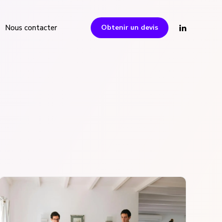
Obtenir un devis
Nous contacter
les Managers de Transition
face aux risques de vos
aptées, et
vos besoins