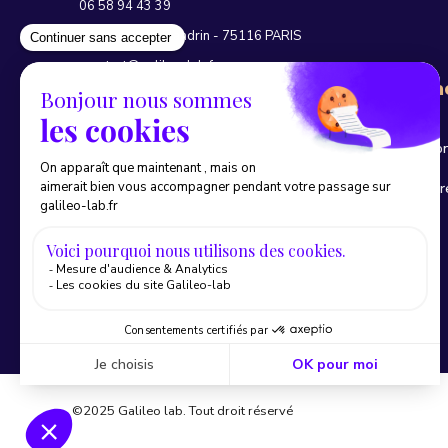
06 58 94 43 39
94 boulevard Flandrin - 75116 PARIS
contact@galileo-lab.fr
Conta
Nous suivre
Nous co
Prenez 
Newsletter
©2025 Galileo lab. Tout droit réservé