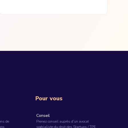
Pour vous
Conseil
ons de
Prenez conseil auprès d’un avocat
 vos
spécialiste du droit des Startups / TPE