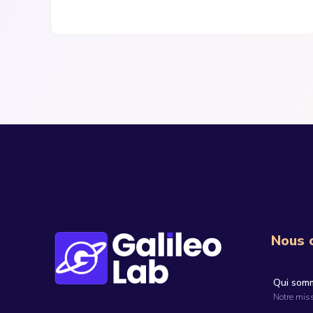
Nous 
Qui som
Notre miss