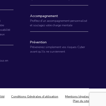
Accompagnement
s
Profitez d’un accompagnement personnalisé
otre
et soulagez votre charge mentale
nsabilité
iaux
Prévention
Prévenenez simplement vos risques Cyber
avant qu’ils ne surviennent
vous en
lité
Conditions Générales d’utilisation
Mentions légales
Plan du site