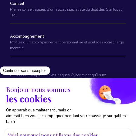
Conseil
Prenez conseil auprès d’un avocat spécialiste du droit des Startups /
TPE
Accompagnement
Profitez d’un accompagnement personnalisé et soulagez votre charge
mentale
Prévention
Prévenenez simplement vos risques Cyber avant qu’ils ne
surviennent
©2025 Galileo lab. Tout droit réservé
Politique de confidentialité