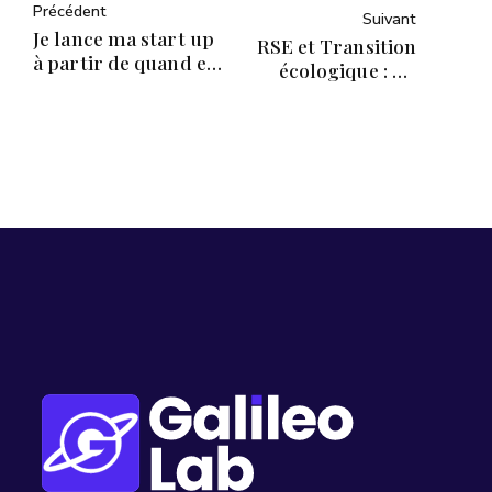
Précédent
Suivant
Je lance ma start up
RSE et Transition
à partir de quand est
écologique : De
ce que je dois être
nouvelles
assuré ?
responsabilités pour
les managers de
transition